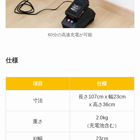
60分の高速充電が可能
仕様
項目
仕様
長さ107cm x 幅23cm
寸法
x 高さ36cm
2.0kg
重さ
（充電池含む）
刈幅
23cm